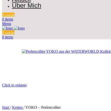
Über Mich
Kontakt
0
items
Menu
Kontakt
0
items
Click to enlarge
Start
/
Ketten
/
YOKO – Perlencollier