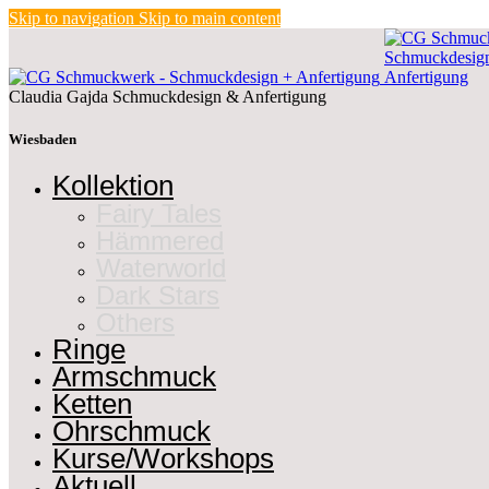
Skip to navigation
Skip to main content
Claudia Gajda
Schmuckdesign
&
Anfertigung
Wiesbaden
Kollektion
Fairy Tales
Hämmered
Waterworld
Dark Stars
Others
Ringe
Armschmuck
Ketten
Ohrschmuck
Kurse/Workshops
Aktuell