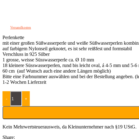
YOKO – Perlencollier
124,00
€
zzgl.
Versandkosten
Perlenkette
mit einer großen Süßwasserperle und weiße Süßwasserperlen kombini
auf farbigem Nylonseil geknotet, es ist sehr reißfest und formstabil
Verschluss in 925 Silber
1 grosse, weisse Süsswasserperle ca. Ø 10 mm
18 kleinere Süsswasserperlen, rund bis leicht oval, á 4-5 mm und 5-
60 cm (auf Wunsch auch eine andere Längen möglich)
Bitte eine Farbnummer auswählen und bei der Bestellung angeben. (
1-2 Wochen Lieferzeit
YOKO - Perlencollier Menge
-
+
Kein Mehrwertsteuerausweis, da Kleinunternehmer nach §19 UStG.
Share: