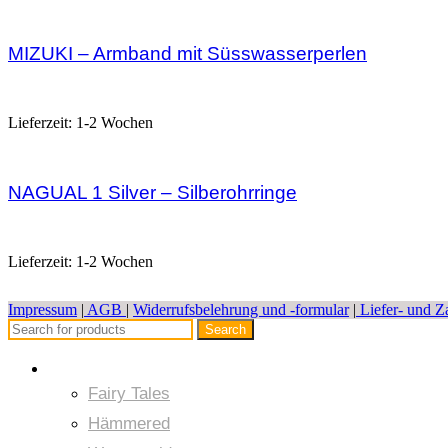
MIZUKI – Armband mit Süsswasserperlen
45,00
€
Lieferzeit:
1-2 Wochen
NAGUAL 1 Silver – Silberohrringe
132,00
€
Lieferzeit:
1-2 Wochen
Impressum
|
AGB
|
Widerrufsbelehrung und -formular
|
Liefer- und 
Search
Kollektion
Fairy Tales
Hämmered