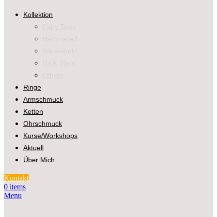
Kollektion
Fairy Tales
Hämmered
Waterworld
Dark Stars
Others
Ringe
Armschmuck
Ketten
Ohrschmuck
Kurse/Workshops
Aktuell
Über Mich
Kontakt
0
items
Menu