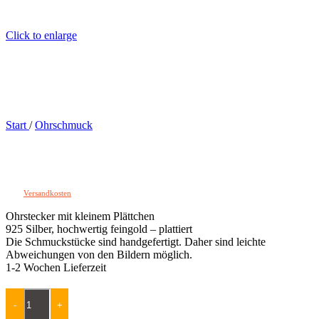
Click to enlarge
Start
/
Ohrschmuck
STUDS 1 Gold
58,00
€
zzgl.
Versandkosten
Ohrstecker mit kleinem Plättchen
925 Silber, hochwertig feingold – plattiert
Die Schmuckstücke sind handgefertigt. Daher sind leichte
Abweichungen von den Bildern möglich.
1-2 Wochen Lieferzeit
STUDS 1 Gold Menge
-
+